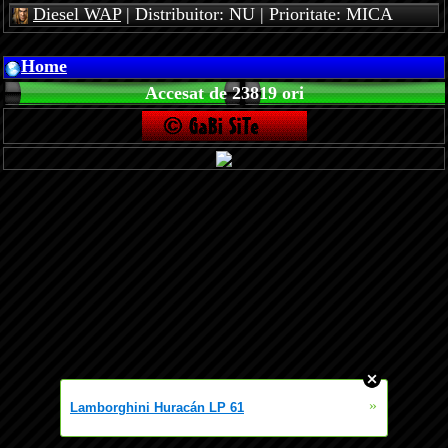
Diesel WAP
| Distribuitor: NU | Prioritate: MICA
Home
Accesat de 23819 ori
»
Lamborghini Huracán LP 61