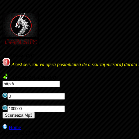
Scurteaza Mp3
Acest serviciu va ofera posibilitatea de a scurta(micsora) durata 
Adresa Melodiei Mp3:
De la...
Pana la...
Home
Accesat de 17445 ori