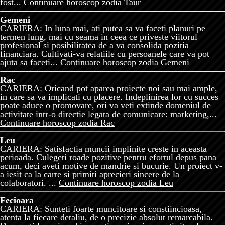
fost...
Continuare horoscop zodia Taur
Gemeni
CARIERA: In luna mai, ati putea sa va faceti planuri pe
termen lung, mai cu seama in ceea ce priveste viitorul
profesional si posibilitatea de a va consolida pozitia
financiara. Cultivati-va relatiile cu persoanele care va pot
ajuta sa faceti...
Continuare horoscop zodia Gemeni
Rac
CARIERA: Oricand pot aparea proiecte noi sau mai ample,
in care sa va implicati cu placere. Indeplinirea lor cu succes
poate aduce o promovare, ori va veti extinde domeniul de
activitate intr-o directie legata de comunicare: marketing,...
Continuare horoscop zodia Rac
Leu
CARIERA: Satisfactia muncii implinite creste in aceasta
perioada. Culegeti roade pozitive pentru efortul depus pana
acum, deci aveti motive de mandrie si bucurie. Un proiect v-
a iesit ca la carte si primiti aprecieri sincere de la
colaboratori. ...
Continuare horoscop zodia Leu
Fecioara
CARIERA: Sunteti foarte muncitoare si constiincioasa,
atenta la fiecare detaliu, de o precizie absolut remarcabila.