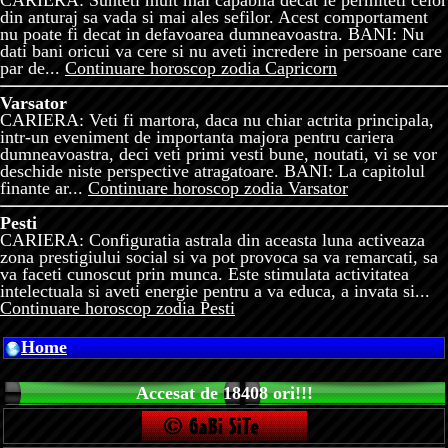
CARIERA: Sunteti mult mai capabila decat le permiteti celor
din anturaj sa vada si mai ales sefilor. Acest comportament
nu poate fi decat in defavoarea dumneavoastra. BANI: Nu
dati bani oricui va cere si nu aveti incredere in persoane care
par de...
Continuare horoscop zodia Capricorn
Varsator
CARIERA: Veti fi martora, daca nu chiar actrita principala,
intr-un eveniment de importanta majora pentru cariera
dumneavoastra, deci veti primi vesti bune, noutati, vi se vor
deschide niste perspective atragatoare. BANI: La capitolul
finante ar...
Continuare horoscop zodia Varsator
Pesti
CARIERA: Configuratia astrala din aceasta luna activeaza
zona prestigiului social si va pot provoca sa va remarcati, sa
va faceti cunoscut prin munca. Este stimulata activitatea
intelectuala si aveti energie pentru a va educa, a invata si...
Continuare horoscop zodia Pesti
Home
Accesat de 18408 ori!!!