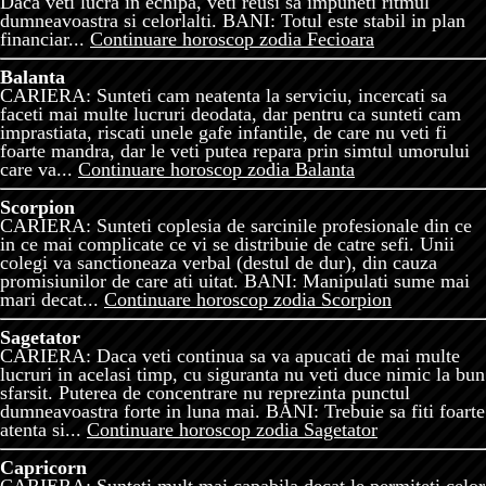
Daca veti lucra in echipa, veti reusi sa impuneti ritmul
dumneavoastra si celorlalti. BANI: Totul este stabil in plan
financiar...
Continuare horoscop zodia Fecioara
Balanta
CARIERA: Sunteti cam neatenta la serviciu, incercati sa
faceti mai multe lucruri deodata, dar pentru ca sunteti cam
imprastiata, riscati unele gafe infantile, de care nu veti fi
foarte mandra, dar le veti putea repara prin simtul umorului
care va...
Continuare horoscop zodia Balanta
Scorpion
CARIERA: Sunteti coplesia de sarcinile profesionale din ce
in ce mai complicate ce vi se distribuie de catre sefi. Unii
colegi va sanctioneaza verbal (destul de dur), din cauza
promisiunilor de care ati uitat. BANI: Manipulati sume mai
mari decat...
Continuare horoscop zodia Scorpion
Sagetator
CARIERA: Daca veti continua sa va apucati de mai multe
lucruri in acelasi timp, cu siguranta nu veti duce nimic la bun
sfarsit. Puterea de concentrare nu reprezinta punctul
dumneavoastra forte in luna mai. BANI: Trebuie sa fiti foarte
atenta si...
Continuare horoscop zodia Sagetator
Capricorn